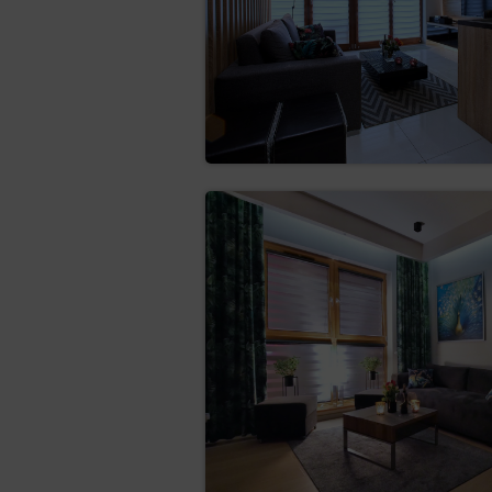
przetwarzane w sposób
do sprzeciwu (art. 21
z przyczyn związanych z
prawnie uzasadnionych 
ustalenia, dochodzenia 
administratora, Adminis
w ka
do cofnięcia zgody
nadal pozostanie zgodn
którym zgoda ta został
Aby skorzystać z wyżej wymie
Administratorem danych i poi
Prezes Urzędu Ochrony Danych
Osoba, której dane dotyczą, ma p
Warszawie, ul. Stawki 2, z którym
listownie: ul. Stawki 2, 00-1
przez elektroniczną skrzynkę 
infolinia: 606-950-0000.
Inspektor Ochrony Danych
W każdym przypadku osoba, której