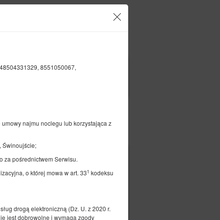
Twoje konto i rezerwacje
PL
zł
|
48504331329, 8551050067,
FILTRY
e umowy najmu noclegu lub korzystająca z
Opłać
 Świnoujście;
o za pośrednictwem Serwisu.
 suite
1
zacyjna, o której mowa w art. 33
kodeksu
ług drogą elektroniczną (Dz. U. z 2020 r.
1 sypialnia
ie jest dobrowolne i wymaga zgody