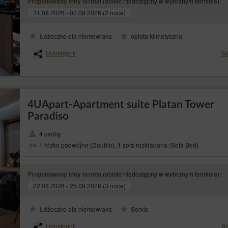
(obiekt niedostępny w wybranym terminie):
Proponowany inny termin
 zautomatyzowany;
31.08.2026 - 02.09.2026 (2 noce)
– wniesienia sprzeciwu wobec przetwarzania jej danych osobowych w prawn
 RODO)
 jej szczególną sytuacją, w tym wobec profilowania. Wówczas Administrator dany
podstaw do przetwarzania, nadrzędnych wobec interesów, praw i wolności osób, k
Łóżeczko dla niemowlaka
oplata klimatyczna
lub obrony roszczeń. Jeżeli zgodnie z oceną interesy osoby, której dane dotyczą,
trator danych będzie zobowiązany zaprzestać przetwarzania danych w tych celach;
Udostępnij
Sz
żdym momencie i bez podawania przyczyny, lecz przetwarzanie danych osobowy
e z prawem. Cofnięcie zgody spowoduje zaprzestanie przetwarzania przez Admini
a wyrażona.
nionych praw, osoba, której dane dotyczą, powinna skontaktować się, wykorzystu
4UApart-Apartment suite Platan Tower
nformować go, z którego prawa i w jakim zakresie chce skorzystać.
Paradiso
 Osobowych
4 osoby
rawo wnieść skargę do organu nadzoru, którym w Polsce jest Prezes Urzędu Ochr
1 łóżko podwójne (Double), 1 sofa rozkładana (Sofa Bed)
 można kontaktować się w następujący sposób:
93 Warszawa;
(obiekt niedostępny w wybranym terminie):
Proponowany inny termin
podawczą dostępną na stronie: https://www.uodo.gov.pl/pl/p/kontakt ;
22.08.2026 - 25.08.2026 (3 noce)
Łóżeczko dla niemowlaka
Servis
 dane dotyczą, może również skontaktować się bezpośrednio z inspektorem ochro
Udostępnij
Sz