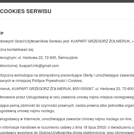
 COOKIES SERWISU
Informacje o nas
cje
KONIEC
LICZBA OSÓB
obowych Gości/Użytkowników Serwisu jest: 4UAPART GRZEGORZ ŻOŁNIERUK, +
2
10
żna kontaktować się:
SIERPNIA
2026
OS.
ncyjnym: ul. Herbowa 22, 72-600, Świnoujście
ktronicznej: 4uapart.info@gmail.com
fizyczna wchodząca na stronę/strony prezentujące Ofertę i umożliwiające zawarci
Doprecyzuj rezerwację
Potwierdź rezerwację
sanych w niniejszej Polityce Prywatności i Cookies;
łnieruk, 4UAPART GRZEGORZ ŻOŁNIERUK, 8551050067, ul. Herbowa 22, 72-600,
oferowane przez Usługodawcę w celu zawarcia umowy najmu miejsca noclegoweg
4UApart-Apartment
ająca pełną zdolność do czynności prawnych, osoba prawna albo jednostka organi
Platan Grey
sługodawcą umowę najmu noclegu;
Usługodawcy w Internecie, umożliwiająca zawarcie Umowy najmu noclegu on-line;
Dostępna liczba: 1
ym informacje handlowe w rozumieniu ustawy z dnia 18 lipca 2002r. o świadczeniu us
2
4 osoby
pow. 38,00 m
ugodawcy wysyłane do Gościa/Użytkownika drogą elektroniczną; jego otrzymywan