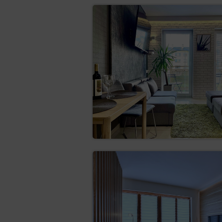
danych osobowych, odbi
kryteriach ich ustalani
której dane dotyczą, or
do otrzymania kopii da
a za kolejne kopie Admi
do sprostowania (art.
niekompletnych danych
do usunięcia danych (
przetwarzania lub dane 
do ograniczenia przetw
osoba, której dan
prawidłowość tych
przetwarzanie jest
Administrator dany
roszczeń,
osoba, której dan
administratora są
do przenoszenia danyc
maszynowego danych oso
Administratorowi, jeżel