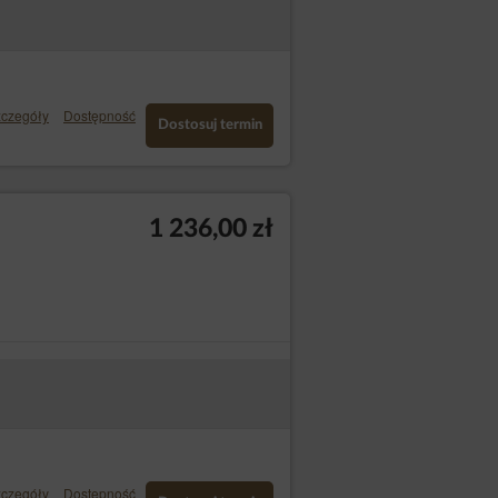
ie uzasadnionych celach administratora,
ch dokonuje oceny istnienia ważnych
tórych dane dotyczą, lub podstaw do
 będą ważniejsze od interesów
czegóły
Dostępność
Dostosuj termin
ch dokonane przed cofnięciem zgody
stratora danych osobowych w celu, w
jąc podane dane kontaktowe, z
1 236,00 zł
ony Danych Osobowych z siedzibą w
ny danych Administratora za pomocą
czegóły
Dostępność