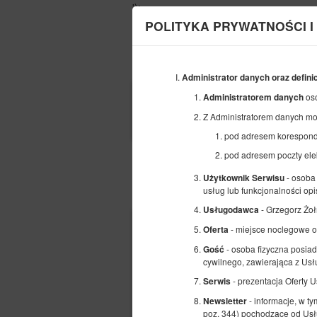
');
POLITYKA PRYWATNOŚCI I
Administrator danych oraz defini
POCZĄTEK
os
Administratorem danych
08
SIERPNIA
Z Administratorem danych mo
2026
pod adresem koresponde
pod adresem poczty ele
- osoba 
Użytkownik Serwisu
Wybierz ofertę
usług lub funkcjonalności opi
- Grzegorz Żo
Usługodawca
- miejsce noclegowe 
Oferta
- osoba fizyczna posiad
Gość
cywilnego, zawierająca z U
- prezentacja Oferty 
Serwis
- informacje, w t
Newsletter
poz. 344) pochodzące od Usł